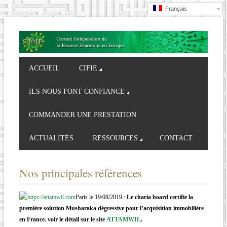
Français
ACCUEIL
CIFIE
ILS NOUS FONT CONFIANCE
COMMANDER UNE PRESTATION
ACTUALITÉS
RESSOURCES
CONTACT
Nos principales références
Paris le 19/08/2019 :
Le charia board certifie la
première solution Musharaka dégressive pour l’acquisition immobilière
en France. voir le détail sur le site
ATTAMWIL
.