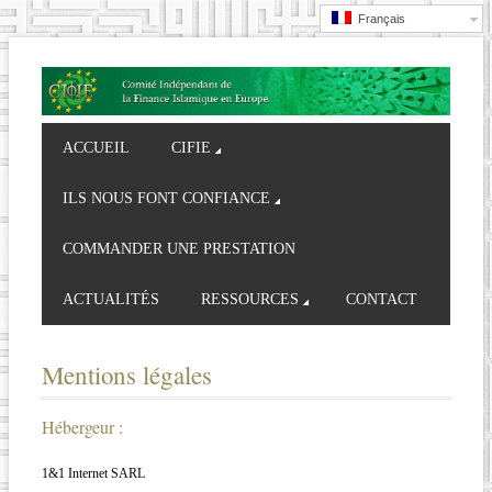
Français
ACCUEIL
CIFIE
ILS NOUS FONT CONFIANCE
COMMANDER UNE PRESTATION
ACTUALITÉS
RESSOURCES
CONTACT
Mentions légales
Hébergeur :
1&1 Internet SARL