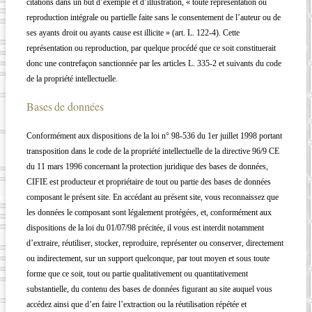
citations dans un but d’exemple et d’illustration, « toute représentation ou
reproduction intégrale ou partielle faite sans le consentement de l’auteur ou de
ses ayants droit ou ayants cause est illicite » (art. L. 122-4). Cette
représentation ou reproduction, par quelque procédé que ce soit constituerait
donc une contrefaçon sanctionnée par les articles L. 335-2 et suivants du code
de la propriété intellectuelle.
Bases de données
Conformément aux dispositions de la loi n° 98-536 du 1er juillet 1998 portant
transposition dans le code de la propriété intellectuelle de la directive 96/9 CE
du 11 mars 1996 concernant la protection juridique des bases de données,
CIFIE est producteur et propriétaire de tout ou partie des bases de données
composant le présent site. En accédant au présent site, vous reconnaissez que
les données le composant sont légalement protégées, et, conformément aux
dispositions de la loi du 01/07/98 précitée, il vous est interdit notamment
d’extraire, réutiliser, stocker, reproduire, représenter ou conserver, directement
ou indirectement, sur un support quelconque, par tout moyen et sous toute
forme que ce soit, tout ou partie qualitativement ou quantitativement
substantielle, du contenu des bases de données figurant au site auquel vous
accédez ainsi que d’en faire l’extraction ou la réutilisation répétée et