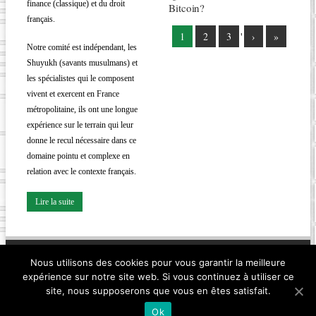
finance (classique) et du droit
Bitcoin?
français.
1
2
3
'
›
»
Notre comité est indépendant, les
Shuyukh (savants musulmans) et
les spécialistes qui le composent
vivent et exercent en France
métropolitaine, ils ont une longue
expérience sur le terrain qui leur
donne le recul nécessaire dans ce
domaine pointu et complexe en
relation avec le contexte français.
Lire la suite
Nous utilisons des cookies pour vous garantir la meilleure
Contact
Mentions légales
Plan du site
Partenaires
expérience sur notre site web. Si vous continuez à utiliser ce
site, nous supposerons que vous en êtes satisfait.
© 2020. Tous droits réservés. Réalisé par
Amine SOUSSI
Ok