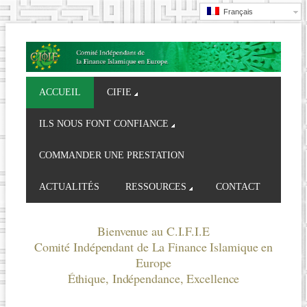
Français
ACCUEIL
CIFIE
ILS NOUS FONT CONFIANCE
COMMANDER UNE PRESTATION
ACTUALITÉS
RESSOURCES
CONTACT
Bienvenue au C.I.F.I.E
Comité Indépendant de La Finance Islamique en
Europe
Éthique, Indépendance, Excellence