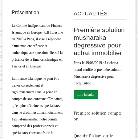
Présentation
ACTUALITÉS
Le Comité Indépendant de Finance
Première solution
Islamique en Europe : CIFIE est né
musharaka
en 2010 à Paris, il vise à répondre
degressive pour
d'une manière efficace et
achat immobilier
authentique aux questions liées à la
présence de la finance islamique en
Paris le 19/08/2019 : Le charia
France et en Europe.
board certifie la première solution
Musharaka dégressive pour
La finance islamique ne peut être
l’acquisition…
traitée correctement et
rigoureusement sans la prise en
Lire la suite
compte de son contexte. C'est ainsi,
qu'en plus d'éminents spécialistes
Premiere solution compte
dans le droit musulman notamment
or
Fiqh al-mu'âmalât, notre comité
comprend des professionnels et
spécialistes chevronnés de la
Que dit l’islam sur le