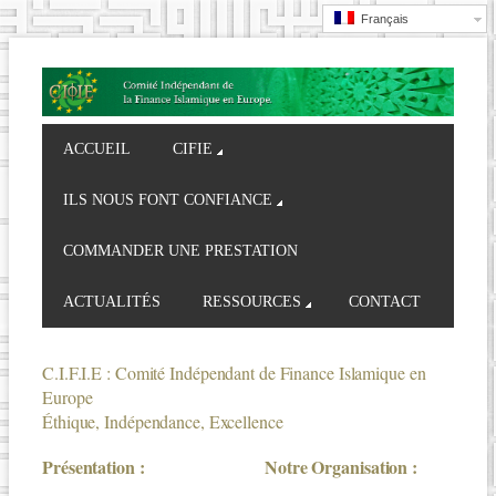
Français
ACCUEIL
CIFIE
ILS NOUS FONT CONFIANCE
COMMANDER UNE PRESTATION
ACTUALITÉS
RESSOURCES
CONTACT
C.I.F.I.E : Comité Indépendant de Finance Islamique en
Europe
Éthique, Indépendance, Excellence
Présentation :
N
otre Organisation :