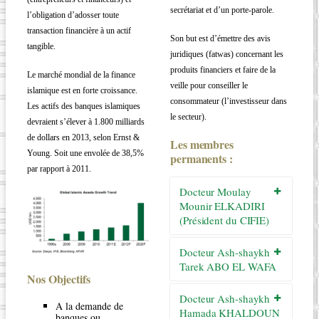
secrétariat et d’un porte-parole.
l’obligation d’adosser toute
transaction financière à un actif
Son but est d’émettre des avis
tangible.
juridiques (fatwas) concernant les
produits financiers et faire de la
Le marché mondial de la finance
veille pour conseiller le
islamique est en forte croissance.
consommateur (l’investisseur dans
Les actifs des banques islamiques
le secteur).
devraient s’élever à 1.800 milliards
de dollars en 2013, selon Ernst &
Les membres
Young. Soit une envolée de 38,5%
permanents :
par rapport à 2011.
Docteur Moulay
Mounir ELKADIRI
(Président du CIFIE)
Docteur Ash-shaykh
Tarek ABO EL WAFA
N
os Objectifs
Docteur Ash-shaykh
A la demande de
Hamada KHALDOUN
banques ou