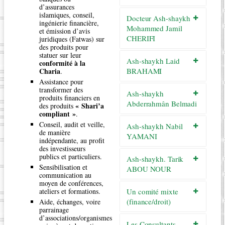
d’assurances
islamiques, conseil,
Docteur Ash-shaykh
ingénierie financière,
Mohammed Jamil
et émission d’avis
CHERIFI
juridiques (Fatwas) sur
des produits pour
statuer sur leur
Ash-shaykh Laid
conformité à la
Charia
BRAHAMI
.
Assistance pour
transformer des
Ash-shaykh
produits financiers en
Abderrahmân Belmadi
« Shari’a
des produits
compliant »
.
Conseil, audit et veille,
Ash-shaykh Nabil
de manière
YAMANI
indépendante, au profit
des investisseurs
publics et particuliers.
Ash-shaykh. Tarik
Sensibilisation et
ABOU NOUR
communication au
moyen de conférences,
ateliers et formations.
Un comité mixte
(finance/droit)
Aide, échanges, voire
parrainage
d’associations/organismes
Les Consultants