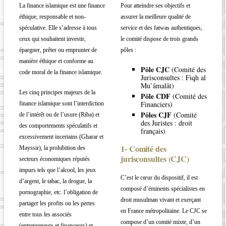
La finance islamique est une finance
Pour atteindre ses objectifs et
éthique, responsable et non-
assurer la meilleure qualité de
spéculative. Elle s’adresse à tous
service et des fatwas authentiques,
ceux qui souhaitent investir,
le comité dispose de trois grands
épargner, prêter ou emprunter de
pôles :
manière éthique et conforme au
Pôle CJC
(Comité des
code moral de la finance islamique.
Jurisconsultes : Fiqh al
Mu’âmalât)
Les cinq principes majeurs de la
Pôle CDF
(Comité des
Financiers)
finance islamique sont l’interdiction
Pôles CJF
(Comité
de l’intérêt ou de l’usure (Riba) et
des Juristes : droit
des comportements spéculatifs et
français)
excessivement incertains (Gharar et
1- Comité des
Mayssir), la prohibition des
jurisconsultes (CJC)
secteurs économiques réputés
impurs tels que l’alcool, les jeux
C’est le cœur du dispositif, il est
d’argent, le tabac, la drogue, la
composé d’éminents spécialistes en
pornographie, etc. l’obligation de
droit musulman vivant et exerçant
partager les profits ou les pertes
en France métropolitaine. Le CJC se
entre tous les associés
compose d’un comité mixte, d’un
(entrepreneurs et financeurs) et