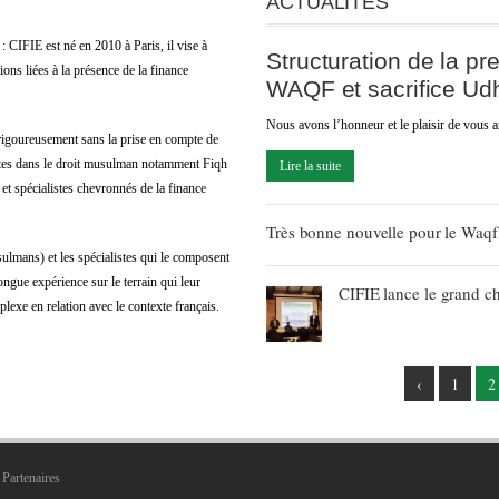
ACTUALITÉS
CIFIE est né en 2010 à Paris, il vise à
Structuration de la p
ons liées à la présence de la finance
WAQF et sacrifice Ud
Nous avons l’honneur et le plaisir de vous
t rigoureusement sans la prise en compte de
listes dans le droit musulman notamment Fiqh
Lire la suite
et spécialistes chevronnés de la finance
Très bonne nouvelle pour le Waqf
lmans) et les spécialistes qui le composent
ongue expérience sur le terrain qui leur
CIFIE lance le grand c
lexe en relation avec le contexte français.
‹
1
2
Partenaires