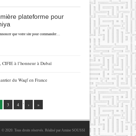
remière plateforme pour
hiya
 annoncer que votre site pour commander…
, CIFIE à l’honneur à Dubaï
hantier du Waqf en France
3
4
'
›
»
© 2020. Tous droits réservés. Réalisé par
Amine SOUSSI