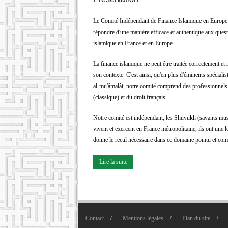
Le Comité Indépendant de Finance Islamique en Europe : 
répondre d'une manière efficace et authentique aux questi
islamique en France et en Europe.
La finance islamique ne peut être traitée correctement e
son contexte. C'est ainsi, qu'en plus d'éminents spécia
al-mu'âmalât, notre comité comprend des professionnels 
(classique) et du droit français.
Notre comité est indépendant, les Shuyukh (savants musu
vivent et exercent en France métropolitaine, ils ont une l
donne le recul nécessaire dans ce domaine pointu et comp
Lire la suite
Contact
Mentions légales
Plan du site