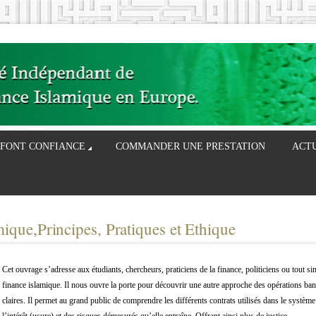
 FONT CONFIANCE
COMMANDER UNE PRESTATION
ACT
ique,Principes, Pratiques et Ethique
Cet ouvrage s’adresse aux étudiants, chercheurs, praticiens de la finance, politiciens ou tout s
finance islamique. Il nous ouvre la porte pour découvrir une autre approche des opérations ba
claires. Il permet au grand public de comprendre les différents contrats utilisés dans le système
l’intérêt (usure) et des risques démesurés qu’elle entraîne. Offrant ainsi plus de justice