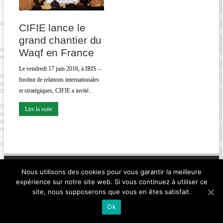
CIFIE lance le
grand chantier du
Waqf en France
Le vendredi 17 juin 2016, à IRIS –
Institut de relations internationales
et stratégiques, CIFIE a invité…
Lire la suite
Contact
Mentions légales
Plan du site
Partenaires
Nous utilisons des cookies pour vous garantir la meilleure
expérience sur notre site web. Si vous continuez à utiliser ce
site, nous supposerons que vous en êtes satisfait.
© 2020. Tous droits réservés. Réalisé par
Amine SOUSSI
Ok