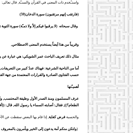
واستـُخدم ذات المعنى في القرآن والسنـّة, قال تعالى:
(فارتقب إنهم مرتقبون) سورة الدخان(59)
وقال سبحانه
(لا يرقبوا فيكم إلاً ولا ذمـّة) سورة التوبة (8)
وقريباً من هذا أيضاً يستخدم المعنى الاصطلاحي,
مثال ذلك تعريف الباحث عمر الشويكي: هي عبارة عن وسي
أما من الناحية الشرعية: فهناك عددٌ كبير من التعريفات
حسب الفتاوى الصادرة والقرارات المعتمدة من جهة الفت
أهميـّتها
عرف المسلمون ومنذ الصدر الأول وظيفة المحتسب, وأول 
الطعام؟)), فقال: أصابته السماء يا رسول الله, قال: ((أ
والحسبة
فرض كفاية
, إذا قام بها البعض سقطت عن الآخ
(
ولتكن منكم أمة يدعون إلى الخير ويأمرون بالمعروف 