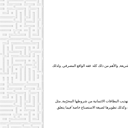
ريعة, والأهم من ذلك كله: فقه الواقع المصرفي, ولذلك
هذيب البطاقات الائتمانية من شروطها المحرّمة, مثل
كذلك تطويرها لصيغة الاستصناع خاصة ًفيما يتعلق