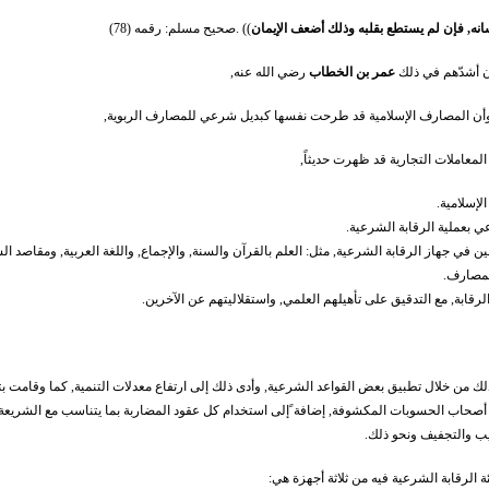
انه, فإن لم يستطع بقلبه وذلك أضعف الإيمان
)) .صحيح مسلم: رقمه (78)
ان أشدّهم في ذلك
عمر بن الخطاب
رضي الله عنه,
صة ًوأن المصارف الإسلامية قد طرحت نفسها كبديل شرعي للمصارف الربوية,
المعاملات التجارية قد ظهرت حديثاً,
إسلامية.
ي بعملية الرقابة الشرعية.
جهاز الرقابة الشرعية, مثل: العلم بالقرآن والسنة, والإجماع, واللغة العربية, ومقاصد الش
لمصارف.
رقابة, مع التدقيق على تأهيلهم العلمي, واستقلاليتهم عن الآخرين.
ك من خلال تطبيق بعض القواعد الشرعية, وأدى ذلك إلى ارتفاع معدلات التنمية, كما وقامت بت
صحاب الحسوبات المكشوفة, إضافة ًإلى استخدام كل عقود المضاربة بما يتناسب مع الشريعة و
يب والتجفيف ونحو ذلك.
الرقابة الشرعية فيه من ثلاثة أجهزة هي: