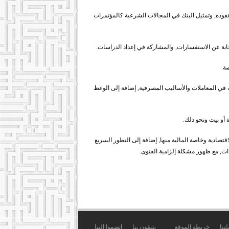
وعقوده, وتمثيل البنك في المجالات الشرعية كالمؤتمرات
إجابة عن الاستفسارات, والمشاركة في إعداد الدراسات.
صة.
 في المعاملات والأساليب المصرفية, إضافة إلى الوعظ
أو بيت ونحو ذلك.
قتصادية وخاصة المالية منها, إضافة إلى التطور السريع
داث, مع ظهور مشكلة إلزامية الفتوى.
تنا
خريطة الموقع
يثيقون بنا
انضموا إلينا